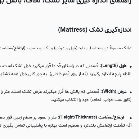
راهنمای اندازه گیری سایز تشک، لحاف، بالش بر
اندازه‌گیری تشک (Mattress)
تشک معمولاً دو بعد اصلی دارد (طول و عرض) و یک بعد سوم (ارتفاع/ضخامت
طول (Length):
قسمتی که در راستای قد ما قرار میگیرد طول تشک است. متر
نقطه پارچه اندازه بگیرید (نه از روی فوم داخلی). به طور کلی طول همه تشکهای استاندارد ۲۰۰ سانت است و عرض تشک هست که تو تعیین ست 
عرض (Width):
(کاور ست خواب، لحاف) خود را انتخاب میکنید.
ارتفاع/ضخامت (Height/Thickness):
اگه تشکت ارتفاعش بلندتره و ضخیم است بهتره با پشتیبانی تماس بگیری که کاور تشک به صورت سف