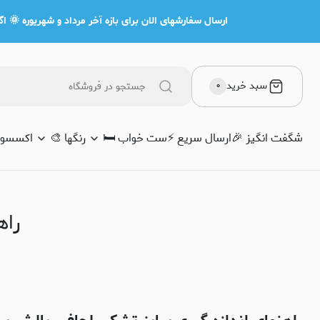
اهنمای اندازه گیری سایز تشک، لحاف، بالش
ارسال سفارشهای الان برای بازه آخر مرداد و شهریوره 🌞 اگه
سبد خرید
۰
شگفت انگیز 🎉
ارسال سریع ⚡️
ست خواب 🛏️
رنگها 🎨
اکسسوری
راه