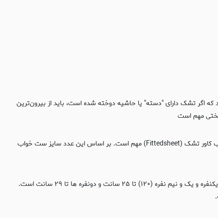
 که اگر تشک دارای "دسته" یا حاشیه دوخته شده است، باید از بیرون‌ترین
قسمتی که بالش ها قرار میگیرند عرض تشک است. متر را از لبه بیرونی یکی از عرضهای تشک تا لبه بیرونی آن یکشید. این مورد برای انتخاب کاور تشک (Fittedsheet) مهم است. بر اساس این عدد سایز ست خواب
متر را عمود بر سطح زمین قرار دهید. از روی زمین تا بالاترین نقطه تشک را اندازه بگیرید. ارتفاع تشکهای استاندارد یکنفره و یک و نیم نفره (۱۲۰) تا ۲۵ سانت و دونفره ها تا ۲۹ سانت است.