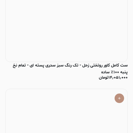
ست کامل کاور روتختی زحل - تک رنگ سبز سدری پسته ای - تمام نخ
پنبه ۱۰۰٪ ساده
۱۴٫۰۵۱٫۰۰۰
تومان