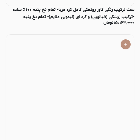
ست ترکیب رنگی کاور روتختی کامل کره مربا- تمام نخ پنبه ۱۰۰٪ ساده
-ترکیب زرشکی (آلبالویی) و کره ای (لیمویی ملایم)- تمام نخ پنبه
۱۵٫۱۶۳٫۰۰۰
تومان