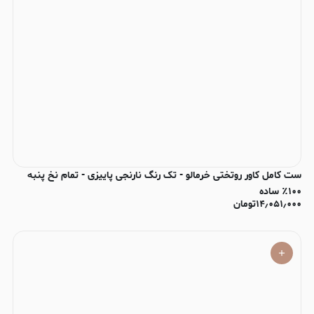
ست کامل کاور روتختی خرمالو - تک رنگ نارنجی پاییزی - تمام نخ پنبه
۱۰۰٪ ساده
۱۴٫۰۵۱٫۰۰۰
تومان