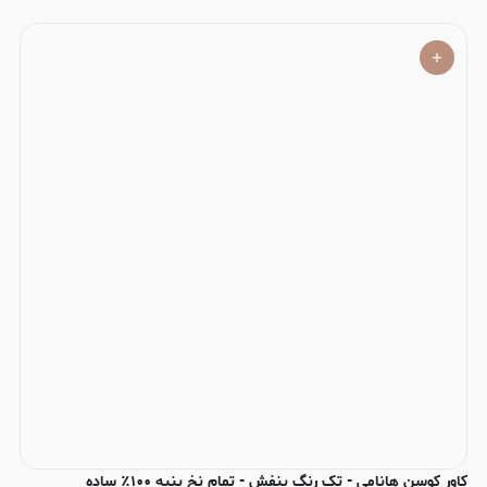
کاور کوسن هانامی - تک رنگ بنفش - تمام نخ پنبه ۱۰۰٪ ساده