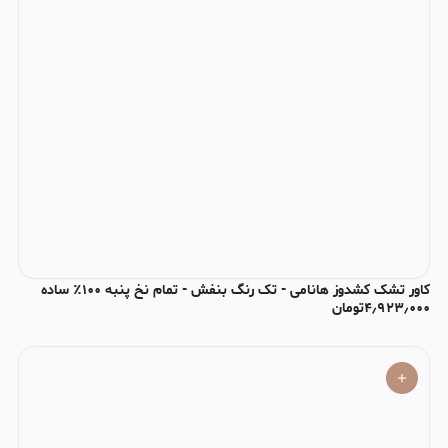
کاور تشک کشدوز هانامی - تک رنگ بنفش - تمام نخ پنبه ۱۰۰٪ ساده
۴٫۹۲۳٫۰۰۰
تومان