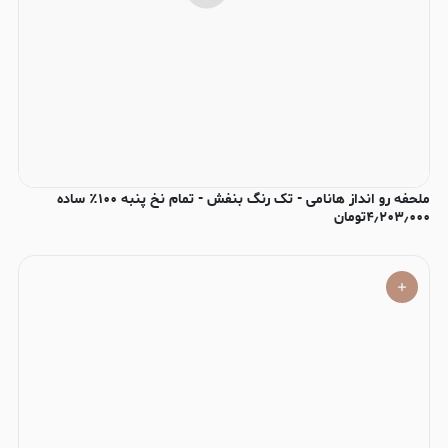
ملحفه رو انداز هانامی - تک رنگ بنفش - تمام نخ پنبه ۱۰۰٪ ساده
۴٫۲۰۳٫۰۰۰
تومان