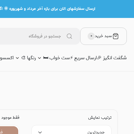
ارسال سفارشهای الان برای بازه آخر مرداد و شهریوره 🌞 اگه
سبد خرید
۰
شگفت انگیز 🎉
ارسال سریع ⚡️
ست خواب 🛏️
رنگها 🎨
اکسسوری
ترتیب نمایش
فقط موجود
جدیدترین
فع