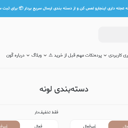
 عجله داری اینجارو لمس کن و از دسته بندی ارسال سریع بردار 📦 برای ثبت سفارش تلف
 کاربردی
پرده
نکات مهم قبل از خرید ⚠️
وبلاگ
درباره گَون
دسته‌بندی لونه
فقط تخفیف‌دار
ال
غیرفعال
فعال
غیرفع