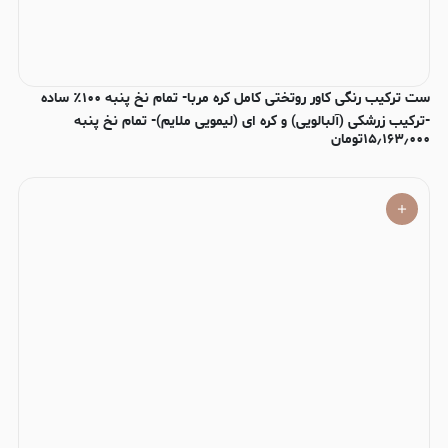
ست ترکیب رنگی کاور روتختی کامل کره مربا- تمام نخ پنبه ۱۰۰٪ ساده
-ترکیب زرشکی (آلبالویی) و کره ای (لیمویی ملایم)- تمام نخ پنبه
۱۵٫۱۶۳٫۰۰۰
تومان