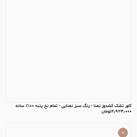
کاور تشک کشدوز نعنا - رنگ سبز نعنایی - تمام نخ پنبه ۱۰۰٪ ساده
۴٫۹۲۳٫۰۰۰
تومان