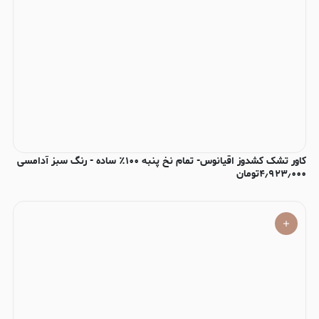
کاور تشک کشدوز اقیانوس- تمام نخ پنبه ۱۰۰٪ ساده - رنگ سبز آدامسی
۴٫۹۲۳٫۰۰۰
تومان