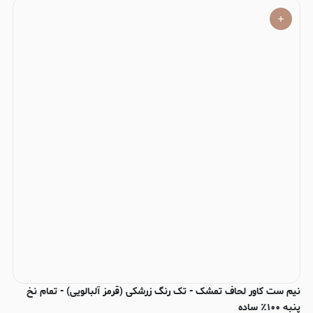
نیم ست کاور لحاف تمشک - تک رنگ زرشکی (قرمز آلبالویی) - تمام نخ
پنبه ۱۰۰٪ ساده